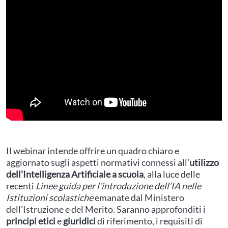
Il webinar intende offrire un quadro chiaro e
aggiornato sugli aspetti normativi connessi all’
utilizzo
dell’Intelligenza Artificiale a scuola
, alla luce delle
recenti
Linee guida per l’introduzione dell’IA nelle
Istituzioni scolastiche
emanate dal Ministero
dell’Istruzione e del Merito. Saranno approfonditi i
principi etici
e
giuridici
di riferimento, i requisiti di