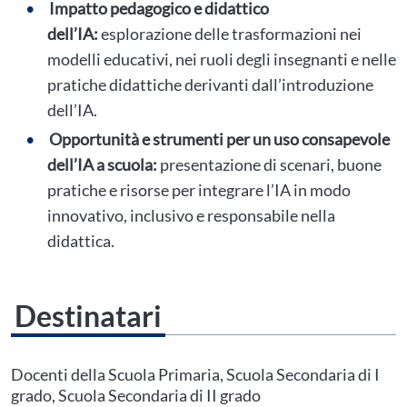
Impatto pedagogico e didattico
dell’IA:
esplorazione delle trasformazioni nei
modelli educativi, nei ruoli degli insegnanti e nelle
pratiche didattiche derivanti dall’introduzione
dell’IA.
Opportunità e strumenti per un uso consapevole
dell’IA a scuola:
presentazione di scenari, buone
pratiche e risorse per integrare l’IA in modo
innovativo, inclusivo e responsabile nella
didattica.
Destinatari
Questo evento non è compatibile con il grado scolastico che hai indicato nel
tuo profilo personale
Prima di procedere all'iscrizione aggiorna le tue scuole in
Docenti della Scuola Primaria, Scuola Secondaria di I
Area Personale
grado, Scuola Secondaria di II grado