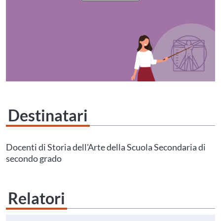
Destinatari
Questo evento non è compatibile con il grado scolastico che hai indicato nel
tuo profilo personale
Prima di procedere all'iscrizione aggiorna le tue scuole in
Docenti di Storia dell'Arte della Scuola Secondaria di
Area Personale
secondo grado
Relatori