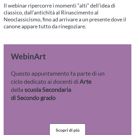
Il webinar ripercorre i momenti “alti” dell’idea di
classico, dall’antichità al Rinascimento al
Neoclassicismo, fino ad arrivare a un presente dove il
canone appare tutto da rinegoziare.
WebinArt
Questo appuntamento fa parte di un
ciclo dedicato ai docenti di
Arte
della
scuola Secondaria
di Secondo grado
Scopri di più