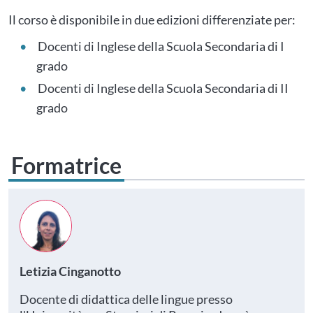
Questo evento non è compatibile con il grado scolastico che hai indicato nel
tuo profilo personale
Prima di procedere all'iscrizione aggiorna le tue scuole in
Il corso è disponibile in due edizioni differenziate per:
Area Personale
Docenti di Inglese della Scuola Secondaria di I
grado
Docenti di Inglese della Scuola Secondaria di II
grado
Formatrice
Letizia Cinganotto
Docente di didattica delle lingue presso