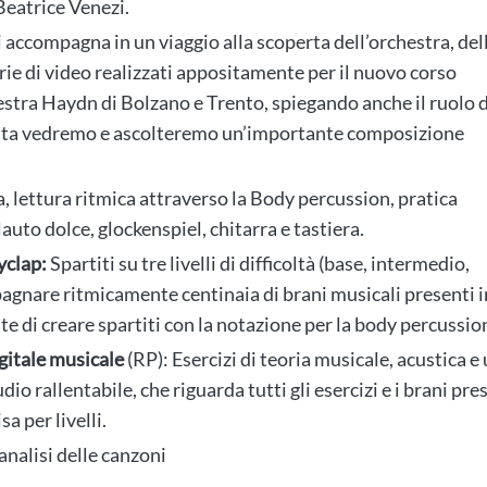
eatrice Venezi.
 accompagna in un viaggio alla scoperta dell’orchestra, del
rie di video realizzati appositamente per il nuovo corso
hestra Haydn di Bolzano e Trento, spiegando anche il ruolo 
volta vedremo e ascolteremo un’importante composizione
a, lettura ritmica attraverso la Body percussion, pratica
uto dolce, glockenspiel, chitarra e tastiera.
yclap:
Spartiti su tre livelli di difficoltà (base, intermedio,
pagnare ritmicamente centinaia di brani musicali presenti i
e di creare spartiti con la notazione per la body percussio
gitale musicale
(RP): Esercizi di teoria musicale, acustica e
 rallentabile, che riguarda tutti gli esercizi e i brani pre
a per livelli.
 analisi delle canzoni