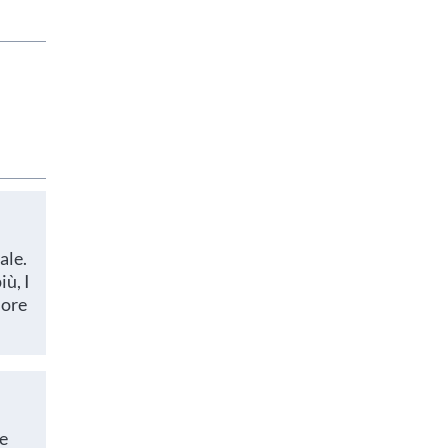
scuole in
ale.
ù, I
uore
 e