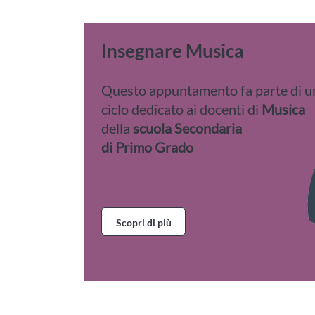
Insegnare Musica
Questo appuntamento fa parte di u
ciclo dedicato ai docenti di
Musica
della
scuola Secondaria
di Primo Grado
Scopri di più