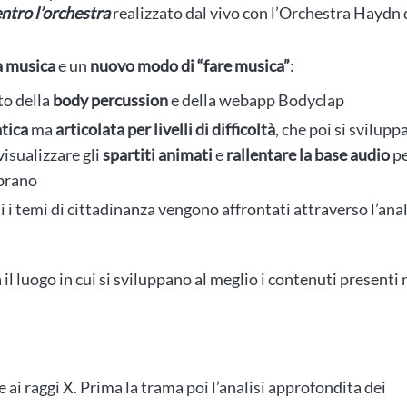
ntro l’orchestra
realizzato dal vivo con l’Orchestra Haydn 
a musica
e un
nuovo modo di “fare musica”
:
to della
body percussion
e della webapp Bodyclap
tica
ma
articolata per livelli di difficoltà
, che poi si svilupp
isualizzare gli
spartiti animati
e
rallentare la base audio
p
 brano
i i temi di cittadinanza vengono affrontati attraverso l’anal
 il luogo in cui si sviluppano al meglio i contenuti presenti 
te ai raggi X. Prima la trama poi l’analisi approfondita dei