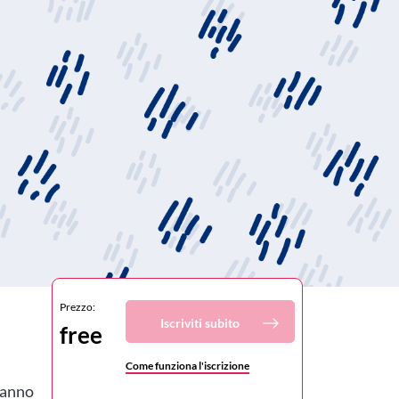
Prezzo:
Iscriviti subito
free
Come funziona l'iscrizione
 hanno