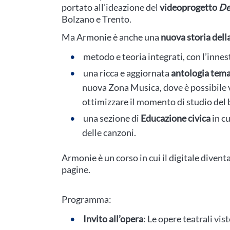
portato all’ideazione del
videoprogetto
De
Bolzano e Trento.
Ma Armonie è anche una
nuova storia dell
metodo e teoria integrati, con l’innes
una ricca e aggiornata
antologia tema
nuova Zona Musica, dove è possibile v
ottimizzare il momento di studio del
una sezione di
Educazione civica
in cu
delle canzoni.
Armonie è un corso in cui il digitale diventa
pagine.
Programma:
Invito all’opera
: Le opere teatrali vis