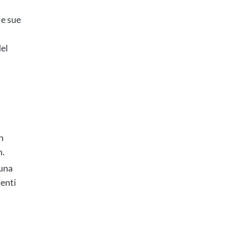
le sue
del
n
n.
 una
senti