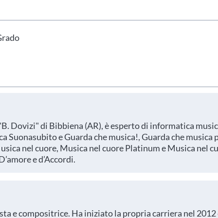
hai indicato nel tuo profilo personale
Prima di procedere all'iscrizione aggiorna le tue 
Grado
"B. Dovizi" di Bibbiena (AR), è esperto di informatica music
ica Suonasubito e Guarda che musica!, Guarda che musica pi
usica nel cuore, Musica nel cuore Platinum e Musica nel c
D’amore e d’Accordi.
sta e compositrice. Ha iniziato la propria carriera nel 2012