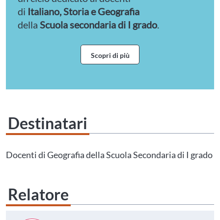
di
Italiano, Storia e Geografia
della
Scuola secondaria di I grado
.
Scopri di più
Destinatari
Questo evento non è compatibile con il grado scolastico che hai indicato nel
tuo profilo personale
Prima di procedere all'iscrizione aggiorna le tue scuole in
Docenti di Geografia della Scuola Secondaria di I grado
Area Personale
Relatore