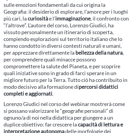
sulle emozioni fondamentali da cui origina la
Geografia: il desiderio di esplorare, l’amore per i luoghi
più cari, la
curiosità
e l’
immaginazione
, il confronto con
“l’altrove”. L’autore del corso, Lorenzo Giudici, ha
vissuto personalmente un itinerario di scoperta,
compiendo esplorazioni sul territorio italiano che lo
hanno condotto in diversi contesti naturali e umani,
per apprezzare direttamente la
bellezza della natura
,
per comprendere quali minacce possono
compromettere la salute del Pianeta, e per scoprire
quali iniziative sono in grado di farci sperare in un
migliore futuro per la Terra. Tutto ciò ha contribuito in
modo decisivo alla formazione di
percorsi didattici
completi e aggiornati
.
Lorenzo Giudici nel corso del webinar mostrerà come
si possano valorizzare le “geografie personali” di
ognuno/a di noi nella didattica per giungere a un
duplice obiettivo: far crescere la
capacità di lettura e
interpretazione autonoma
delle morfologie dei