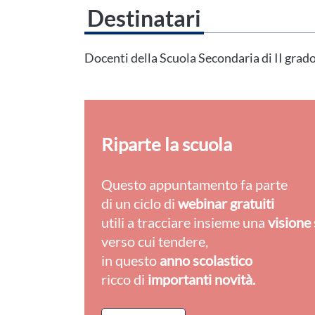
Destinatari
Questo evento non è compatibile con il grado scolastico che 
Area Personale
Docenti della Scuola Secondaria di II grad
Riparte la scuola
Questo appuntamento fa parte
di un ciclo di
webinar gratuiti
utili a tracciare insieme una
visione 
verso cui tendere,
in questo
anno scolastico
ricco di
importanti novità.