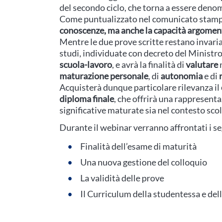
del secondo ciclo, che torna a essere deno
Come puntualizzato nel comunicato stamp
conoscenze, ma anche la capacità argoment
Mentre le due prove scritte restano invaria
studi, individuate con decreto del Ministro
scuola-lavoro
, e avrà la finalità di
valutare
n
maturazione personale
, di
autonomia
e di
Acquisterà dunque particolare rilevanza il
diploma finale
, che offrirà una rappresent
significative maturate sia nel contesto scol
Durante il webinar verranno affrontati i s
Finalità dell’esame di maturità
Una nuova gestione del colloquio
La validità delle prove
Il Curriculum della studentessa e del