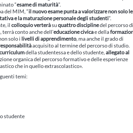
minato “
esame di maturità
”.
a del MIM, “
il nuovo esame punta a valorizzare non solo le
ativa e la maturazione personale degli studenti
”.
te, il
colloquio verterà
su
quattro discipline
del percorso d
, terrà conto anche dell'
educazione civica
e della
formazio
on solo i
livelli di apprendimento
, ma anche il grado di
responsabilità
acquisito al termine del percorso di studio.
curriculum
della studentessa e dello studente,
allegato al
azione organica del percorso formativo e delle esperienze
astico che in quello extrascolastico».
eguenti temi:
lo studente