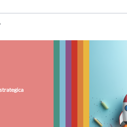
hai indicato nel tuo profilo personale
Prima di procedere all'iscrizione aggiorna le tue 
o
strategica