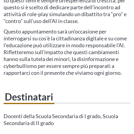
su questi temi è sempre un’esperienza di crescita; per
questo si è scelto di dedicare parte dell’incontro ad
attività di role-play simulando un dibattito tra “pro” e
“contro” sull’uso dell’AI in classe.
Questo appuntamento sarà un’occasione per
interrogarsi su cos’è la cittadinanza digitale e su come
l’educazione può utilizzare in modo responsabile l’AI.
Rifletteremo sull’impatto che questi cambiamenti
hanno sulla tutela dei minori, la disinformazione e
cyberbullismo per essere sempre più preparati a
rapportarci con il presente che viviamo ogni giorno.
Destinatari
Questo evento non è compatibile con il grado scolastico che hai indicato nel
tuo profilo personale
Prima di procedere all'iscrizione aggiorna le tue scuole in
Docenti della Scuola Secondaria di I grado, Scuola
Area Personale
Secondaria di II grado