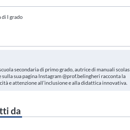
hai indicato nel tuo profilo personale
Prima di procedere all'iscrizione aggiorna le tue 
 di I grado
scuola secondaria di primo grado, autrice di manuali scolas
 e sulla sua pagina Instagram @prof.belingheri racconta la
ità e attenzione all’inclusione e alla didattica innovativa.
tti da