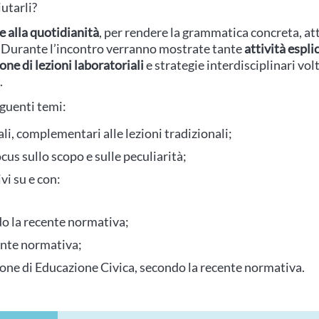
utarli?
e alla quotidianità
, per rendere la grammatica concreta, att
so. Durante l’incontro verranno mostrate tante
attività espli
one di lezioni laboratoriali
e strategie interdisciplinari vol
.
eguenti temi:
ali, complementari alle lezioni tradizionali;
ocus sullo scopo e sulle peculiarità;
ivi su e con:
do la recente normativa;
ente normativa;
ione di Educazione Civica, secondo la recente normativa.