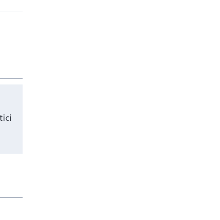
scuole in
tici