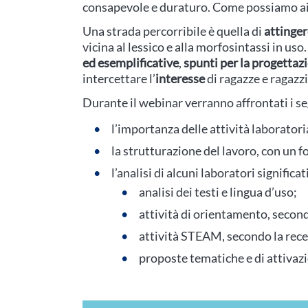
consapevole e duraturo. Come possiamo ai
Una strada percorribile è quella di
attinger
vicina al lessico e alla morfosintassi in u
ed esemplificative
,
spunti per la progettazi
intercettare l’
interesse
di ragazze e ragazzi
Durante il webinar verranno affrontati i s
l’importanza delle attività laboratori
la strutturazione del lavoro, con un f
l’analisi di alcuni laboratori significat
analisi dei testi e lingua d’uso;
attività di orientamento, secon
attività STEAM, secondo la rec
proposte tematiche e di attivaz