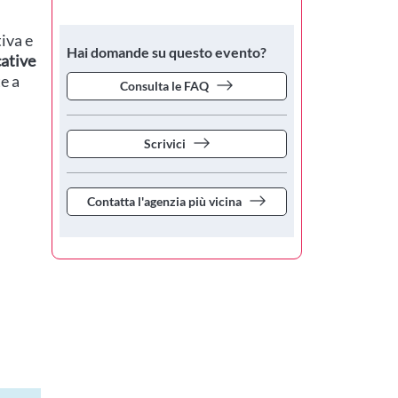
iva e
Hai domande su questo evento?
cative
te a
Consulta le FAQ
Scrivici
Contatta l'agenzia più vicina