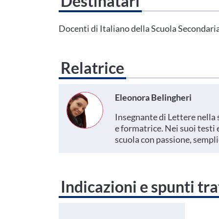
Destinatari
Questo evento non è compatibile con il grado scolastico che 
Area Personale
Docenti di Italiano della Scuola Secondaria
Relatrice
Eleonora Belingheri
Insegnante di Lettere nella 
e formatrice. Nei suoi testi
scuola con passione, semplic
Indicazioni e spunti tra