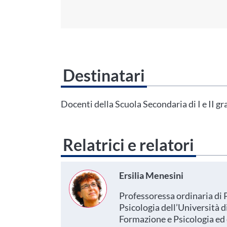
Destinatari
Questo evento non è compatibile con il grado scolastico che 
Area Personale
Docenti della Scuola Secondaria di I e II g
Relatrici e relatori
Ersilia Menesini
Professoressa ordinaria di P
Psicologia dell’Università d
Formazione e Psicologia ed 