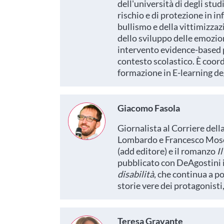
dell'università di degli studi
rischio e di protezione in i
bullismo e della vittimizzaz
dello sviluppo delle emozioni
intervento evidence-based p
contesto scolastico. È coord
formazione in E-learning deg
Giacomo Fasola
Giornalista al Corriere dell
Lombardo e Francesco Moscate
(add editore) e il romanzo
I
pubblicato con DeAgostini i
disabilità
, che continua a p
storie vere dei protagonisti, 
Teresa Gravante