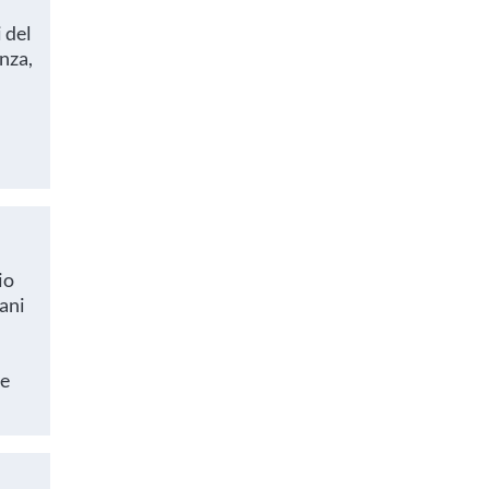
 del
enza,
i
io
iani
le