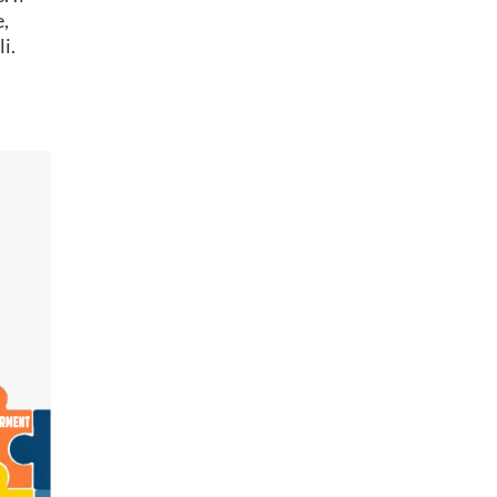
e,
i.