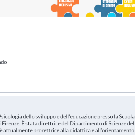
hai indicato nel tuo profilo personale
Prima di procedere all'iscrizione aggiorna le tue 
rado
sicologia dello sviluppo e dell’educazione presso la Scuola
i Firenze. È stata direttrice del Dipartimento di Scienze del
è attualmente prorettrice alla didattica e all'orientamento