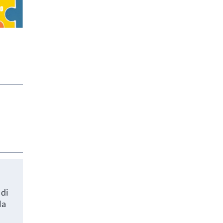
scuole in
 di
la