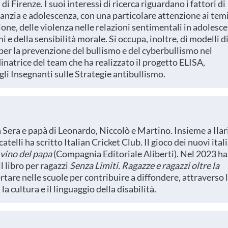
 di Firenze. I suoi interessi di ricerca riguardano i fattori di
nfanzia e adolescenza, con una particolare attenzione ai temi
ione, delle violenza nelle relazioni sentimentali in adolesc
 e della sensibilità morale. Si occupa, inoltre, di modelli d
er la prevenzione del bullismo e del cyberbullismo nel
inatrice del team che ha realizzato il progetto ELISA,
li Insegnanti sulle Strategie antibullismo.
a Sera e papà di Leonardo, Niccolò e Martino. Insieme a Ilar
lli ha scritto Italian Cricket Club. Il gioco dei nuovi ital
l vino del papa
(Compagnia Editoriale Aliberti). Nel 2023 ha
l libro per ragazzi
Senza Limiti. Ragazze e ragazzi oltre la
ortare nelle scuole per contribuire a diffondere, attraverso 
la cultura e il linguaggio della disabilità.