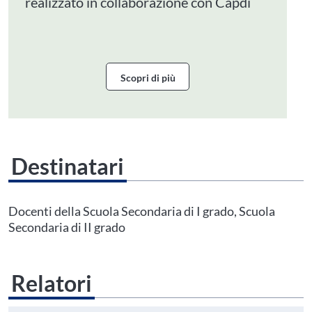
realizzato in collaborazione con Capdi
Scopri di più
Destinatari
Questo evento non è compatibile con il grado scolastico che hai indicato nel
tuo profilo personale
Prima di procedere all'iscrizione aggiorna le tue scuole in
Docenti della Scuola Secondaria di I grado, Scuola
Area Personale
Secondaria di II grado
Relatori