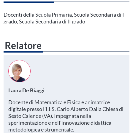
Questo evento non è compatibile con il grado scolastico che hai indicato nel
tuo profilo personale
Prima di procedere all'iscrizione aggiorna le tue scuole in
Docenti della Scuola Primaria, Scuola Secondaria di I
Area Personale
grado, Scuola Secondaria di II grado
Relatore
Laura De Biaggi
Docente di Matematica e Fisica e animatrice
digitale presso l'I.I.S. Carlo Alberto Dalla Chiesa di
Sesto Calende (VA). Impegnata nella
sperimentazione e nell’innovazione didattica
metodologica e strumentale.