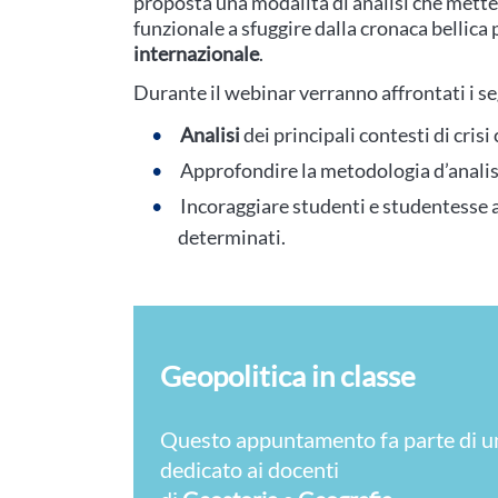
proposta una modalità di analisi che mette al
funzionale a sfuggire dalla cronaca bellica 
internazionale
.
Durante il webinar verranno affrontati i s
Analisi
dei principali contesti di crisi 
Approfondire la metodologia d’analis
Incoraggiare studenti e studentesse a
determinati.
Geopolitica in classe
Questo appuntamento fa parte di un
dedicato ai docenti