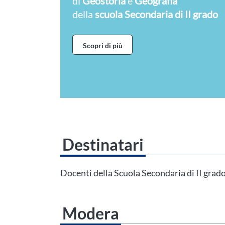
di
Geostoria
e
Geografia
della
scuola Secondaria di II grado
Scopri di più
Destinatari
Questo evento non è compatibile con il grado scolastico che 
Area Personale
Docenti della Scuola Secondaria di II grad
Modera