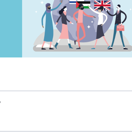
hai indicato nel tuo profilo personale
Prima di procedere all'iscrizione aggiorna le tue 
o