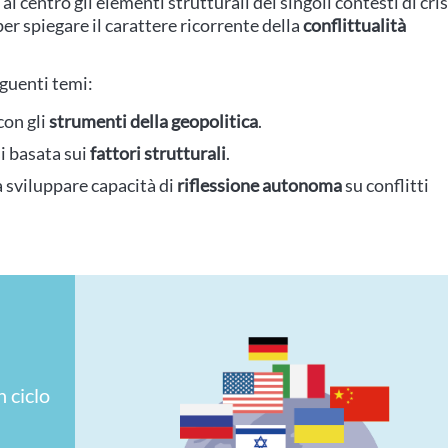
 centro gli elementi strutturali dei singoli contesti di cris
per spiegare il carattere ricorrente della
conflittualità
eguenti temi:
con gli
strumenti della geopolitica
.
i basata sui
fattori strutturali
.
 sviluppare capacità di
riflessione autonoma
su conflitti
 ciclo