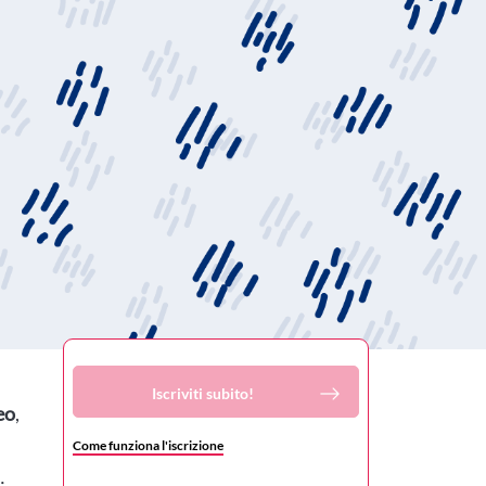
Iscriviti subito!
eo
,
Come funziona l'iscrizione