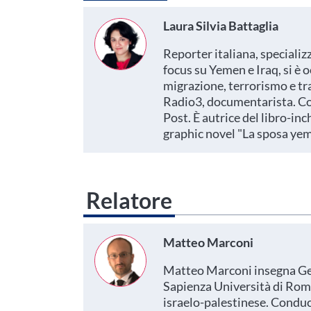
Laura Silvia Battaglia
Reporter italiana, specializz
focus su Yemen e Iraq, si è 
migrazione, terrorismo e tra
Radio3, documentarista. Coll
Post. È autrice del libro-in
graphic novel "La sposa yem
Relatore
Matteo Marconi
Matteo Marconi insegna Geop
Sapienza Università di Roma.
israelo-palestinese. Conduc