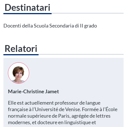
Destinatari
Questo evento non è compatibile con il grado scolastico che hai indicato nel
tuo profilo personale
Prima di procedere all'iscrizione aggiorna le tue scuole in
Docenti della Scuola Secondaria di II grado
Area Personale
Relatori
Marie-Christine Jamet
Elle est actuellement professeur de langue
française à l’Université de Venise. Formée à l’École
normale supérieure de Paris, agrégée de lettres
modernes, et docteure en linguistique et