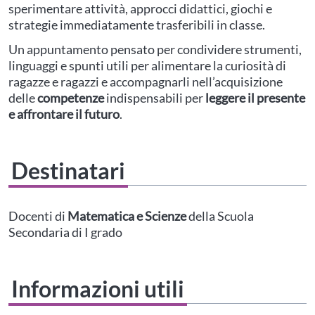
sperimentare attività, approcci didattici, giochi e
strategie immediatamente trasferibili in classe.
Un appuntamento pensato per condividere strumenti,
linguaggi e spunti utili per alimentare la curiosità di
ragazze e ragazzi e accompagnarli nell’acquisizione
delle
competenze
indispensabili per
leggere il presente
e affrontare il futuro
.
Destinatari
Questo evento non è compatibile con il grado scolastico che hai indicato nel
tuo profilo personale
Prima di procedere all'iscrizione aggiorna le tue scuole in
Docenti di
Matematica e Scienze
della Scuola
Area Personale
Secondaria di I grado
Informazioni utili