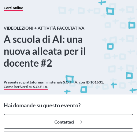
Corsi online
VIDEOLEZIONI + ATTIVITÀ FACOLTATIVA
A scuola di AI: una
nuova alleata per il
docente #2
Presente su piattaforma ministeriale
S.O.F.I.A. con ID 101631.
Come iscriverti su S.O.F.I.A.
Hai domande su questo evento?
Contattaci