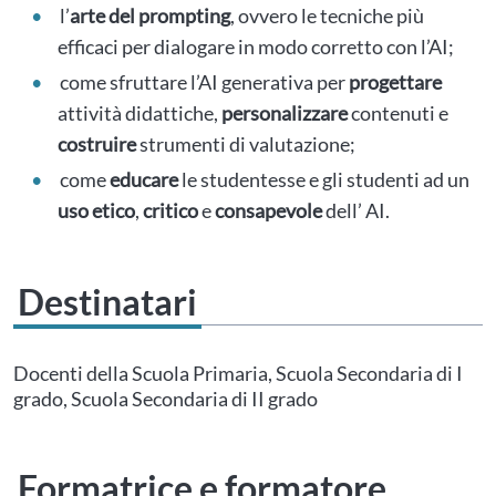
l’
arte del prompting
, ovvero le tecniche più
efficaci per dialogare in modo corretto con l’AI;
come sfruttare l’AI generativa per
progettare
attività didattiche,
personalizzare
contenuti e
costruire
strumenti di valutazione;
come
educare
le studentesse e gli studenti ad un
uso
etico
,
critico
e
consapevole
dell’ AI.
Destinatari
Questo evento non è compatibile con il grado scolastico che hai indicato nel
tuo profilo personale
Prima di procedere all'iscrizione aggiorna le tue scuole in
Docenti della Scuola Primaria, Scuola Secondaria di I
Area Personale
grado, Scuola Secondaria di II grado
Formatrice e formatore