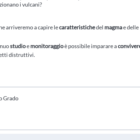
zionano i vulcani?
che arriveremo a capire le
caratteristiche
del
magma
e delle
tinuo
studio
e
monitoraggio
è possibile imparare a
conviver
ti distruttivi.
hai indicato nel tuo profilo personale
Prima di procedere all'iscrizione aggiorna le tue 
do Grado