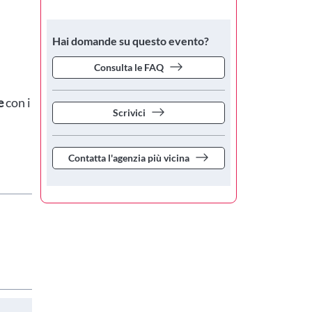
Hai domande su questo evento?
Consulta le FAQ
e
con i
Scrivici
Contatta l'agenzia più vicina
scuole in