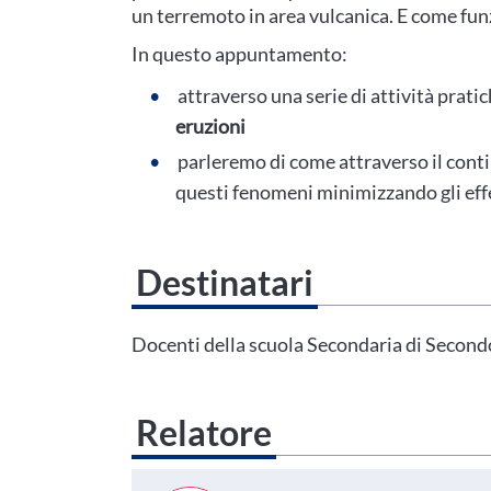
un terremoto in area vulcanica. E come fun
In questo appuntamento:
attraverso una serie di attività prati
eruzioni
parleremo di come attraverso il con
questi fenomeni minimizzando gli effet
Destinatari
Questo evento non è compatibile con il grado scolastico che 
Area Personale
Docenti della scuola Secondaria di Secon
Relatore