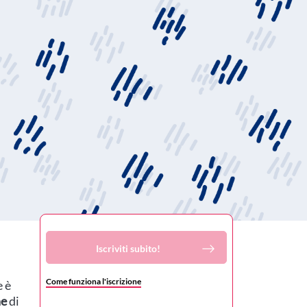
Iscriviti subito!
Come funziona l'iscrizione
e è
he
di