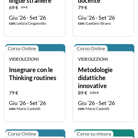
lingue straniere
docente
Prezzo scontato
Prezzo intero
Prezzo intero
69 €
79 €
79 €
Giu ’26 - Set ’26
Giu ’26 - Set ’26
con:
Letizia Cinganotto
con:
Gaetano Strano
Corso Online
Corso Online
VIDEOLEZIONI
VIDEOLEZIONI
Insegnare con le
Metodologie
Thinking routines
didattiche
innovative
Prezzo intero
Prezzo scontato
Prezzo intero
79 €
89 €
130 €
Giu ’26 - Set ’26
Giu ’26 - Set ’26
con:
Mario Castoldi
con:
Mario Castoldi
Corso Online
Corso su misura