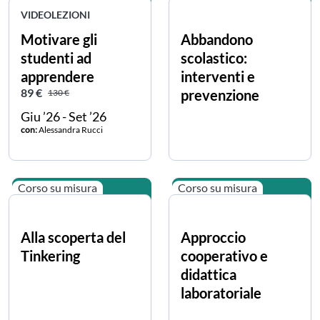
VIDEOLEZIONI
Motivare gli
Abbandono
studenti ad
scolastico:
apprendere
interventi e
Prezzo scontato
Prezzo intero
89 €
prevenzione
130 €
Giu ’26 - Set ’26
con:
Alessandra Rucci
Corso su misura
Corso su misura
Alla scoperta del
Approccio
Tinkering
cooperativo e
didattica
laboratoriale