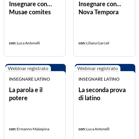
Insegnare con…
Insegnare con...
Musae comites
Nova Tempora
con:
Luca Antonelli
con:
Liliana Garciel
Webinar registrato
Webinar registrato
INSEGNARE LATINO
INSEGNARE LATINO
La parola e il
La seconda prova
potere
di latino
con:
Ermanno Malaspina
con:
Luca Antonelli