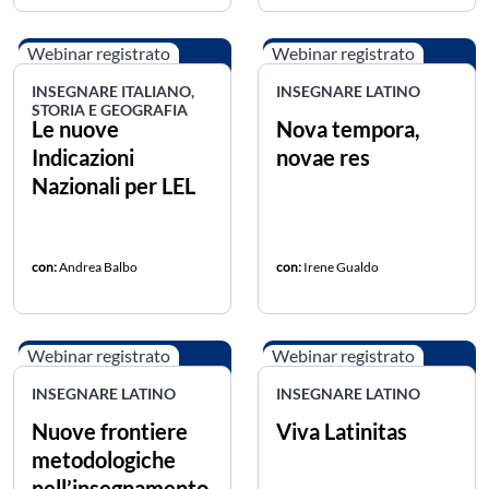
Webinar registrato
Webinar registrato
INSEGNARE ITALIANO,
INSEGNARE LATINO
STORIA E GEOGRAFIA
Le nuove
Nova tempora,
Indicazioni
novae res
Nazionali per LEL
con:
Andrea Balbo
con:
Irene Gualdo
Webinar registrato
Webinar registrato
INSEGNARE LATINO
INSEGNARE LATINO
Nuove frontiere
Viva Latinitas
metodologiche
nell’insegnamento