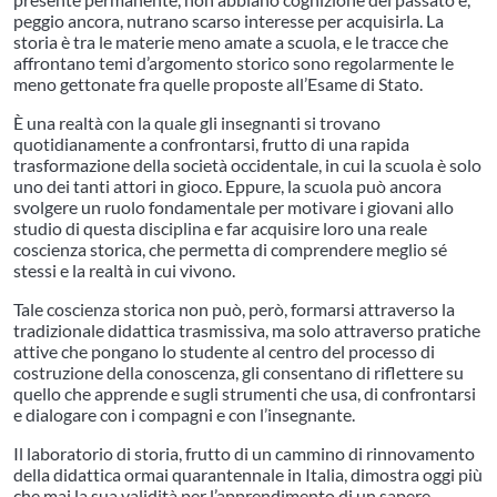
peggio ancora, nutrano scarso interesse per acquisirla. La
storia è tra le materie meno amate a scuola, e le tracce che
affrontano temi d’argomento storico sono regolarmente le
meno gettonate fra quelle proposte all’Esame di Stato.
È una realtà con la quale gli insegnanti si trovano
quotidianamente a confrontarsi, frutto di una rapida
trasformazione della società occidentale, in cui la scuola è solo
uno dei tanti attori in gioco. Eppure, la scuola può ancora
svolgere un ruolo fondamentale per motivare i giovani allo
studio di questa disciplina e far acquisire loro una reale
coscienza storica, che permetta di comprendere meglio sé
stessi e la realtà in cui vivono.
Tale coscienza storica non può, però, formarsi attraverso la
tradizionale didattica trasmissiva, ma solo attraverso pratiche
attive che pongano lo studente al centro del processo di
costruzione della conoscenza, gli consentano di riflettere su
quello che apprende e sugli strumenti che usa, di confrontarsi
e dialogare con i compagni e con l’insegnante.
Il laboratorio di storia, frutto di un cammino di rinnovamento
della didattica ormai quarantennale in Italia, dimostra oggi più
che mai la sua validità per l’apprendimento di un sapere