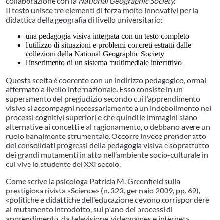
collaborazione con la
National Geographic Society.
Il testo unisce tre elementi di forza molto innovativi per la
didattica della geografia di livello universitario:
una pedagogia visiva integrata con un testo completo
l'utilizzo di situazioni e problemi concreti estratti dalle
collezioni della National Geographic Society
l'inserimento di un sistema multimediale interattivo
Questa scelta è coerente con un indirizzo pedagogico, ormai
affermato a livello internazionale. Esso consiste in un
superamento del pregiudizio secondo cui l’apprendimento
visivo si accompagni necessariamente a un indebolimento nei
processi cognitivi superiori e che quindi le immagini siano
alternative ai concetti e al ragionamento, o debbano avere un
ruolo banalmente strumentale. Occorre invece prender atto
dei consolidati progressi della pedagogia visiva e soprattutto
dei grandi mutamenti in atto nell’ambiente socio-culturale in
cui vive lo studente del XXI secolo.
Come scrive la psicologa Patricia M. Greenfield sulla
prestigiosa rivista «Science» (n. 323, gennaio 2009, pp. 69),
«politiche e didattiche dell’educazione devono corrispondere
al mutamento introdotto, sul piano dei processi di
apprendimento, da televisione, videogames e internet».