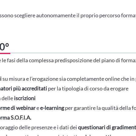
ossono scegliere autonomamente il proprio percorso forma
60°
e le fasi della complessa predisposizione del piano di forma
i
su misura e l’erogazione sia completamente online che in
atori più accreditati
per la tipologia di corso da erogare
a delle
iscrizioni
orme di webinar
e
e-learning
per garantire la qualità della 
rma S.O.F.I.A.
toraggio delle presenze e i dati dei
questionari di gradimen