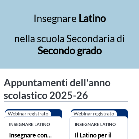
Insegnare
Latino
nella scuola Secondaria di
Secondo grado
Appuntamenti dell'anno
scolastico 2025-26
Webinar registrato
Webinar registrato
INSEGNARE LATINO
INSEGNARE LATINO
Insegnare con...
Il Latino per il