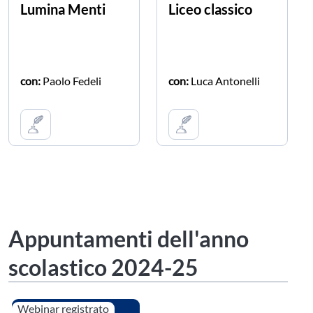
Lumina Menti
Liceo classico
con:
Paolo Fedeli
con:
Luca Antonelli
Appuntamenti dell'anno
scolastico 2024-25
Webinar registrato