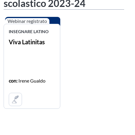
scolastico 2023-24
Webinar registrato
INSEGNARE LATINO
Viva Latinitas
con:
Irene Gualdo