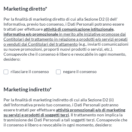
Marketing diretto*
Per la finalità di marketing diretto di cui alla Sezione D2 (i) dell'
Informativa, previo tuo consenso, i Dati Personali potranno essere
trattati per effettuare
attività di comunicazione istituzionale,
informativa e/o promozionale
in merito alle iniziative promosse dai
Contitolari del trattamento in relazione a prodotti e/o servizi erogati
o venduti dai Contitolari del trattamento
(e.g., inviarti comunicazioni
su nuove promozioni, proporti nuovi prodotti o servizi, etc.).
Consapevole che il consenso è libero e revocabile in ogni momento,
desidero:
rilasciare il consenso
negare il consenso
Marketing indiretto*
Per la finalità di marketing indiretto di cui alla Sezione D2 (ii)
dell'Informativa previo tuo consenso, i Dati Personali potranno
essere trattati per effettuare
attività promozionali e/o di marketing
su servizi e prodotti di soggetti terzi
. Il trattamento non implica la
trasmissione dei Dati Personali a tali soggetti terzi. Consapevole che
il consenso è libero e revocabile in ogni momento, desidero: