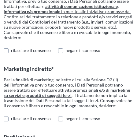
Informativa, previo tuo consenso, i Dati Personali potranno essere
trattati per effettuare
attività di comunicazione istituzionale,
informativa e/o promozionale
in merito alle iniziative promosse dai
Contitolari del trattamento in relazione a prodotti e/o servizi erogati
o venduti dai Contitolari del trattamento
(e.g., inviarti comunicazioni
su nuove promozioni, proporti nuovi prodotti o servizi, etc.).
Consapevole che il consenso è libero e revocabile in ogni momento,
desidero:
rilasciare il consenso
negare il consenso
Marketing indiretto*
Per la finalità di marketing indiretto di cui alla Sezione D2 (ii)
dell'Informativa previo tuo consenso, i Dati Personali potranno
essere trattati per effettuare
attività promozionali e/o di marketing
su servizi e prodotti di soggetti terzi
. Il trattamento non implica la
trasmissione dei Dati Personali a tali soggetti terzi. Consapevole che
il consenso è libero e revocabile in ogni momento, desidero:
rilasciare il consenso
negare il consenso