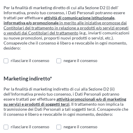
Per la finalità di marketing diretto di cui alla Sezione D2 (i) dell'
Informativa, previo tuo consenso, i Dati Personali potranno essere
trattati per effettuare
attività di comunicazione istituzionale,
informativa e/o promozionale
in merito alle iniziative promosse dai
Contitolari del trattamento in relazione a prodotti e/o servizi erogati
o venduti dai Contitolari del trattamento
(e.g., inviarti comunicazioni
su nuove promozioni, proporti nuovi prodotti o servizi, etc.).
Consapevole che il consenso è libero e revocabile in ogni momento,
desidero:
rilasciare il consenso
negare il consenso
Marketing indiretto*
Per la finalità di marketing indiretto di cui alla Sezione D2 (ii)
dell'Informativa previo tuo consenso, i Dati Personali potranno
essere trattati per effettuare
attività promozionali e/o di marketing
su servizi e prodotti di soggetti terzi
. Il trattamento non implica la
trasmissione dei Dati Personali a tali soggetti terzi. Consapevole che
il consenso è libero e revocabile in ogni momento, desidero:
rilasciare il consenso
negare il consenso