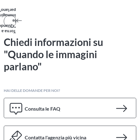
parlano"
immagini
le
"Quando
Torna a
Chiedi informazioni su
"Quando le immagini
parlano"
HAI DELLE DOMANDE PER NOI?
Consulta le FAQ
Contatta l'agenzia più vicina