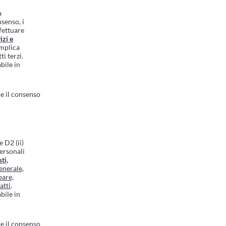
a
nsenso, i
fettuare
izi e
implica
ti terzi.
bile in
e il consenso
e D2 (ii)
Personali
ti,
enerale,
pare,
atti
.
bile in
e il consenso