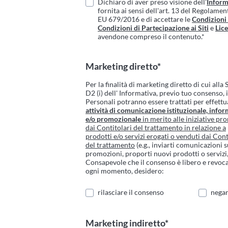
Dichiaro di aver preso visione dell'
Inform
fornita ai sensi dell'art. 13 del Regolame
EU 679/2016 e di accettare le
Condizioni
Condizioni di Partecipazione ai Siti
e
Lic
avendone compreso il contenuto.*
Marketing diretto*
Per la finalità di marketing diretto di cui alla
D2 (i) dell' Informativa, previo tuo consenso, 
Personali potranno essere trattati per effettu
attività di comunicazione istituzionale, infor
e/o promozionale
in merito alle iniziative p
dai Contitolari del trattamento in relazione a
prodotti e/o servizi erogati o venduti dai Cont
del trattamento
(e.g., inviarti comunicazioni 
promozioni, proporti nuovi prodotti o servizi, 
Consapevole che il consenso è libero e revoca
ogni momento, desidero:
rilasciare il consenso
negar
Marketing indiretto*