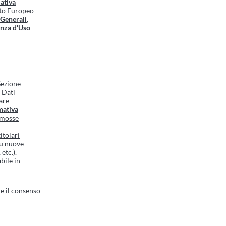
ativa
nto Europeo
 Generali
,
enza d'Uso
 Sezione
i Dati
are
mativa
romosse
itolari
su nuove
etc.).
bile in
e il consenso