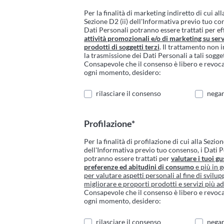
Per la finalità di marketing indiretto di cui all
Sezione D2 (ii) dell'Informativa previo tuo co
Dati Personali potranno essere trattati per ef
attività promozionali e/o di marketing su serv
prodotti di soggetti terzi
. Il trattamento non 
la trasmissione dei Dati Personali a tali sogget
Consapevole che il consenso è libero e revoca
ogni momento, desidero:
rilasciare il consenso
negar
Profilazione*
Per la finalità di profilazione di cui alla Sezion
dell'Informativa previo tuo consenso, i Dati 
potranno essere trattati per
valutare i tuoi gus
preferenze ed abitudini di consumo
e più in g
per valutare aspetti personali al fine di svilup
migliorare e proporti prodotti e servizi più ad
Consapevole che il consenso è libero e revoca
ogni momento, desidero:
rilasciare il consenso
negar