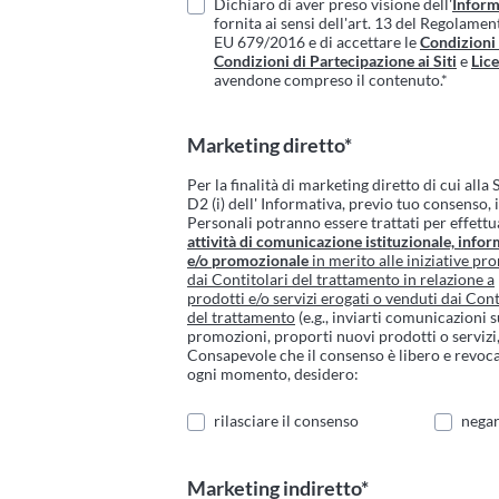
Dichiaro di aver preso visione dell'
Inform
fornita ai sensi dell'art. 13 del Regolame
EU 679/2016 e di accettare le
Condizioni
Condizioni di Partecipazione ai Siti
e
Lic
avendone compreso il contenuto.*
Marketing diretto*
Per la finalità di marketing diretto di cui alla
D2 (i) dell' Informativa, previo tuo consenso, 
Personali potranno essere trattati per effettu
attività di comunicazione istituzionale, infor
e/o promozionale
in merito alle iniziative p
dai Contitolari del trattamento in relazione a
prodotti e/o servizi erogati o venduti dai Cont
del trattamento
(e.g., inviarti comunicazioni 
promozioni, proporti nuovi prodotti o servizi, 
Consapevole che il consenso è libero e revoca
ogni momento, desidero:
rilasciare il consenso
negar
Marketing indiretto*