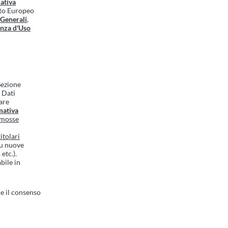
ativa
nto Europeo
 Generali
,
enza d'Uso
 Sezione
i Dati
are
mativa
romosse
itolari
su nuove
etc.).
bile in
e il consenso