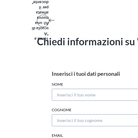
docente"
per il
alleata
nuova
AI: una
scuola di
"A
Chiedi informazioni su 
Torna a
Inserisci i tuoi dati personali
NOME
COGNOME
EMAIL