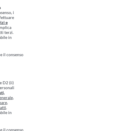
a
nsenso, i
fettuare
izi e
implica
ti terzi.
bile in
e il consenso
e D2 (ii)
Personali
ti,
enerale,
pare,
atti
.
bile in
e il consenso