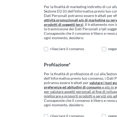
Per la finalità di marketing indiretto di cui all
Sezione D2 (ii) dell'Informativa previo tuo co
Dati Personali potranno essere trattati per ef
attività promozionali e/o di marketing su serv
prodotti di soggetti terzi
. Il trattamento non 
la trasmissione dei Dati Personali a tali sogget
Consapevole che il consenso è libero e revoca
ogni momento, desidero:
rilasciare il consenso
negar
Profilazione*
Per la finalità di profilazione di cui alla Sezion
dell'Informativa previo tuo consenso, i Dati 
potranno essere trattati per
valutare i tuoi gus
preferenze ed abitudini di consumo
e più in g
per valutare aspetti personali al fine di svilup
migliorare e proporti prodotti e servizi più ad
Consapevole che il consenso è libero e revoca
ogni momento, desidero:
rilasciare il consenso
negar