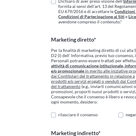
Dichiaro di aver preso visione dell'
Inform
fornita ai sensi dell'art. 13 del Regolame
EU 679/2016 e di accettare le
Condizioni
Condizioni di Partecipazione ai Siti
e
Lic
avendone compreso il contenuto.*
Marketing diretto*
Per la finalità di marketing diretto di cui alla
D2 (i) dell' Informativa, previo tuo consenso, 
Personali potranno essere trattati per effettu
attività di comunicazione istituzionale, infor
e/o promozionale
in merito alle iniziative p
dai Contitolari del trattamento in relazione a
prodotti e/o servizi erogati o venduti dai Cont
del trattamento
(e.g., inviarti comunicazioni 
promozioni, proporti nuovi prodotti o servizi, 
Consapevole che il consenso è libero e revoca
ogni momento, desidero:
rilasciare il consenso
negar
Marketing indiretto*