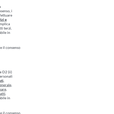
a
nsenso, i
fettuare
izi e
implica
ti terzi.
bile in
e il consenso
e D2 (ii)
Personali
ti,
enerale,
pare,
atti
.
bile in
e il consenso