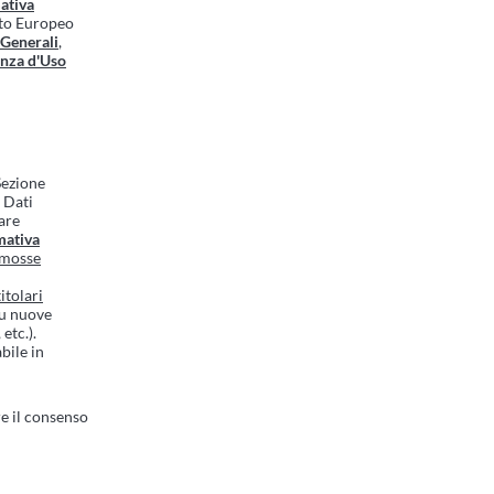
ativa
nto Europeo
 Generali
,
enza d'Uso
 Sezione
i Dati
are
mativa
romosse
itolari
su nuove
etc.).
bile in
e il consenso