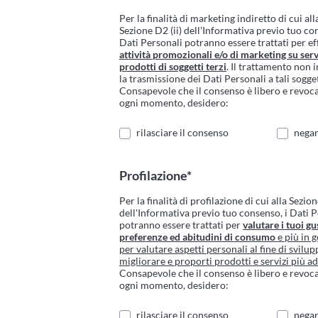
Per la finalità di marketing indiretto di cui all
Sezione D2 (ii) dell'Informativa previo tuo co
Dati Personali potranno essere trattati per ef
attività promozionali e/o di marketing su serv
prodotti di soggetti terzi
. Il trattamento non 
la trasmissione dei Dati Personali a tali sogget
Consapevole che il consenso è libero e revoca
ogni momento, desidero:
rilasciare il consenso
negar
Profilazione*
Per la finalità di profilazione di cui alla Sezion
dell'Informativa previo tuo consenso, i Dati 
potranno essere trattati per
valutare i tuoi gus
preferenze ed abitudini di consumo
e più in g
per valutare aspetti personali al fine di svilup
migliorare e proporti prodotti e servizi più ad
Consapevole che il consenso è libero e revoca
ogni momento, desidero:
rilasciare il consenso
negar