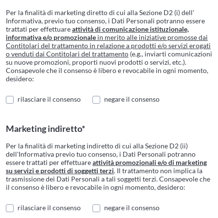
Per la finalità di marketing diretto di cui alla Sezione D2 (i) dell'
Informativa, previo tuo consenso, i Dati Personali potranno essere
trattati per effettuare
attività di comunicazione istituzionale,
informativa e/o promozionale
in merito alle iniziative promosse dai
Contitolari del trattamento in relazione a prodotti e/o servizi erogati
o venduti dai Contitolari del trattamento
(e.g., inviarti comunicazioni
su nuove promozioni, proporti nuovi prodotti o servizi, etc.).
Consapevole che il consenso è libero e revocabile in ogni momento,
desidero:
rilasciare il consenso
negare il consenso
Marketing indiretto*
Per la finalità di marketing indiretto di cui alla Sezione D2 (ii)
dell'Informativa previo tuo consenso, i Dati Personali potranno
essere trattati per effettuare
attività promozionali e/o di marketing
su servizi e prodotti di soggetti terzi
. Il trattamento non implica la
trasmissione dei Dati Personali a tali soggetti terzi. Consapevole che
il consenso è libero e revocabile in ogni momento, desidero:
rilasciare il consenso
negare il consenso