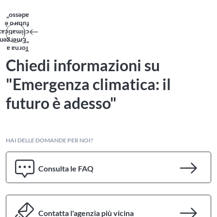
adesso"
futuro è
imatica: il
mergenza
Torna a
Chiedi informazioni su
"Emergenza climatica: il
futuro è adesso"
HAI DELLE DOMANDE PER NOI?
Consulta le FAQ
Contatta l'agenzia più vicina