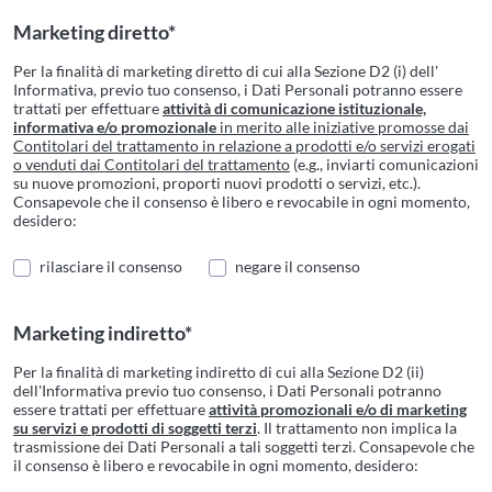
Marketing diretto*
Per la finalità di marketing diretto di cui alla Sezione D2 (i) dell'
Informativa, previo tuo consenso, i Dati Personali potranno essere
trattati per effettuare
attività di comunicazione istituzionale,
informativa e/o promozionale
in merito alle iniziative promosse dai
Contitolari del trattamento in relazione a prodotti e/o servizi erogati
o venduti dai Contitolari del trattamento
(e.g., inviarti comunicazioni
su nuove promozioni, proporti nuovi prodotti o servizi, etc.).
Consapevole che il consenso è libero e revocabile in ogni momento,
desidero:
rilasciare il consenso
negare il consenso
Marketing indiretto*
Per la finalità di marketing indiretto di cui alla Sezione D2 (ii)
dell'Informativa previo tuo consenso, i Dati Personali potranno
essere trattati per effettuare
attività promozionali e/o di marketing
su servizi e prodotti di soggetti terzi
. Il trattamento non implica la
trasmissione dei Dati Personali a tali soggetti terzi. Consapevole che
il consenso è libero e revocabile in ogni momento, desidero: