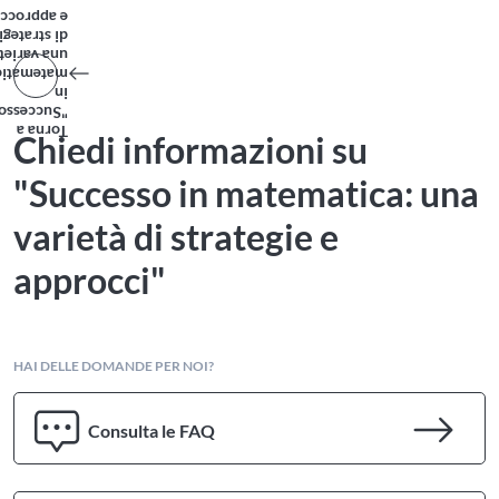
 approcci"
i strategie
na varietà
tematica:
in
"Successo
Torna a
Chiedi informazioni su
"Successo in matematica: una
varietà di strategie e
approcci"
HAI DELLE DOMANDE PER NOI?
Consulta le FAQ