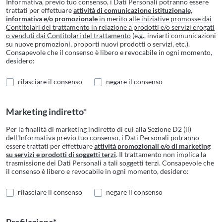
Informativa, previo tuo consenso, i Dati Personali potranno essere
trattati per effettuare
attività di comunicazione istituzionale,
informativa e/o promozionale
in merito alle iniziative promosse dai
Contitolari del trattamento in relazione a prodotti e/o servizi erogati
o venduti dai Contitolari del trattamento
(e.g., inviarti comunicazioni
su nuove promozioni, proporti nuovi prodotti o servizi, etc.).
Consapevole che il consenso è libero e revocabile in ogni momento,
desidero:
rilasciare il consenso
negare il consenso
Marketing indiretto*
Per la finalità di marketing indiretto di cui alla Sezione D2 (ii)
dell'Informativa previo tuo consenso, i Dati Personali potranno
essere trattati per effettuare
attività promozionali e/o di marketing
su servizi e prodotti di soggetti terzi
. Il trattamento non implica la
trasmissione dei Dati Personali a tali soggetti terzi. Consapevole che
il consenso è libero e revocabile in ogni momento, desidero:
rilasciare il consenso
negare il consenso