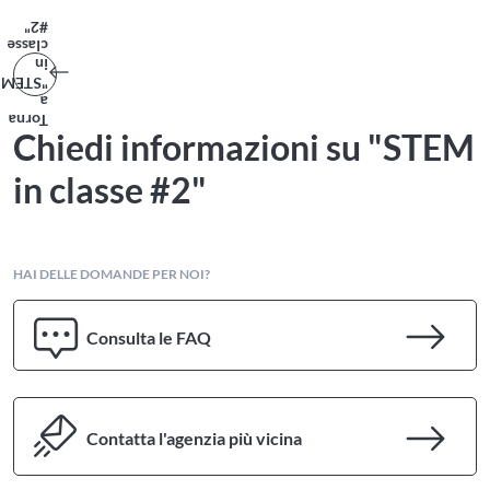
#2"
classe
in
"STEM
a
Torna
Chiedi informazioni su "STEM
in classe #2"
HAI DELLE DOMANDE PER NOI?
Consulta le FAQ
Contatta l'agenzia più vicina