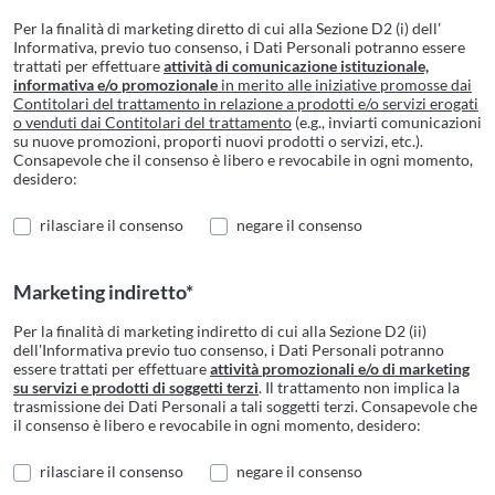
Per la finalità di marketing diretto di cui alla Sezione D2 (i) dell'
Informativa, previo tuo consenso, i Dati Personali potranno essere
trattati per effettuare
attività di comunicazione istituzionale,
informativa e/o promozionale
in merito alle iniziative promosse dai
Contitolari del trattamento in relazione a prodotti e/o servizi erogati
o venduti dai Contitolari del trattamento
(e.g., inviarti comunicazioni
su nuove promozioni, proporti nuovi prodotti o servizi, etc.).
Consapevole che il consenso è libero e revocabile in ogni momento,
desidero:
rilasciare il consenso
negare il consenso
Marketing indiretto*
Per la finalità di marketing indiretto di cui alla Sezione D2 (ii)
dell'Informativa previo tuo consenso, i Dati Personali potranno
essere trattati per effettuare
attività promozionali e/o di marketing
su servizi e prodotti di soggetti terzi
. Il trattamento non implica la
trasmissione dei Dati Personali a tali soggetti terzi. Consapevole che
il consenso è libero e revocabile in ogni momento, desidero:
rilasciare il consenso
negare il consenso