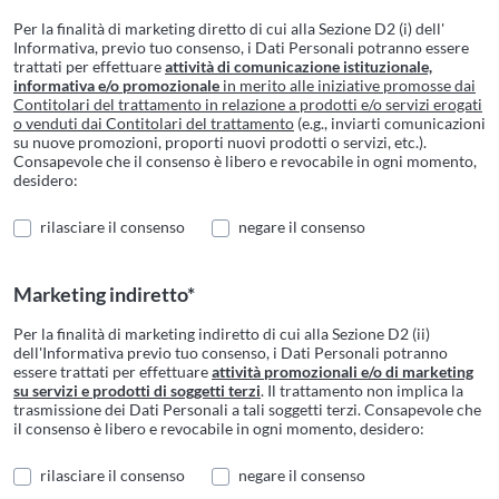
Per la finalità di marketing diretto di cui alla Sezione D2 (i) dell'
Informativa, previo tuo consenso, i Dati Personali potranno essere
trattati per effettuare
attività di comunicazione istituzionale,
informativa e/o promozionale
in merito alle iniziative promosse dai
Contitolari del trattamento in relazione a prodotti e/o servizi erogati
o venduti dai Contitolari del trattamento
(e.g., inviarti comunicazioni
su nuove promozioni, proporti nuovi prodotti o servizi, etc.).
Consapevole che il consenso è libero e revocabile in ogni momento,
desidero:
rilasciare il consenso
negare il consenso
Marketing indiretto*
Per la finalità di marketing indiretto di cui alla Sezione D2 (ii)
dell'Informativa previo tuo consenso, i Dati Personali potranno
essere trattati per effettuare
attività promozionali e/o di marketing
su servizi e prodotti di soggetti terzi
. Il trattamento non implica la
trasmissione dei Dati Personali a tali soggetti terzi. Consapevole che
il consenso è libero e revocabile in ogni momento, desidero:
rilasciare il consenso
negare il consenso