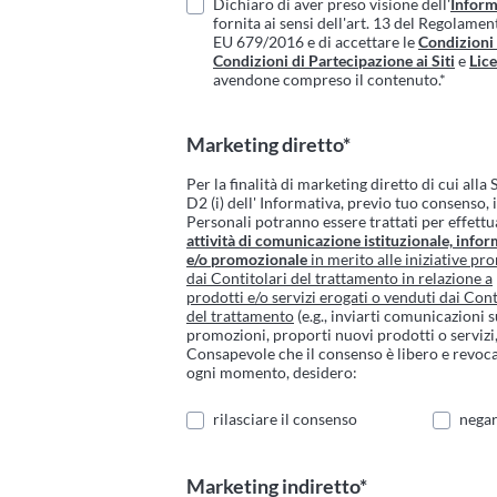
Dichiaro di aver preso visione dell'
Inform
fornita ai sensi dell'art. 13 del Regolame
EU 679/2016 e di accettare le
Condizioni
Condizioni di Partecipazione ai Siti
e
Lic
avendone compreso il contenuto.*
Marketing diretto*
Per la finalità di marketing diretto di cui alla
D2 (i) dell' Informativa, previo tuo consenso, 
Personali potranno essere trattati per effettu
attività di comunicazione istituzionale, infor
e/o promozionale
in merito alle iniziative p
dai Contitolari del trattamento in relazione a
prodotti e/o servizi erogati o venduti dai Cont
del trattamento
(e.g., inviarti comunicazioni 
promozioni, proporti nuovi prodotti o servizi, 
Consapevole che il consenso è libero e revoca
ogni momento, desidero:
rilasciare il consenso
negar
Marketing indiretto*