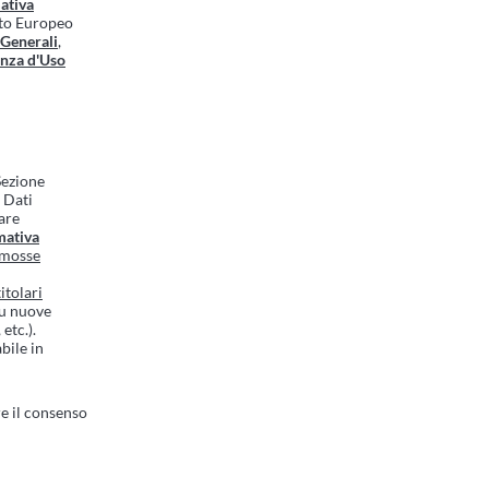
ativa
nto Europeo
 Generali
,
enza d'Uso
 Sezione
i Dati
are
mativa
romosse
itolari
su nuove
etc.).
bile in
e il consenso