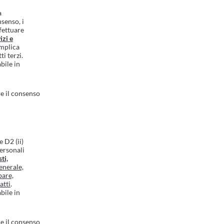
a
nsenso, i
fettuare
izi e
implica
ti terzi.
bile in
e il consenso
e D2 (ii)
Personali
ti,
enerale,
pare,
atti
.
bile in
e il consenso