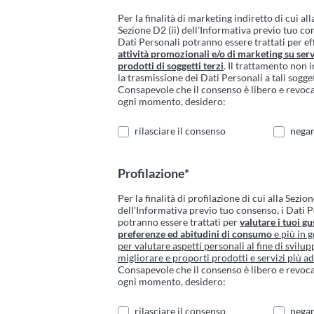
Per la finalità di marketing indiretto di cui all
Sezione D2 (ii) dell'Informativa previo tuo co
Dati Personali potranno essere trattati per ef
attività promozionali e/o di marketing su serv
prodotti di soggetti terzi
. Il trattamento non 
la trasmissione dei Dati Personali a tali sogget
Consapevole che il consenso è libero e revoca
ogni momento, desidero:
rilasciare il consenso
negar
Profilazione*
Per la finalità di profilazione di cui alla Sezion
dell'Informativa previo tuo consenso, i Dati 
potranno essere trattati per
valutare i tuoi gus
preferenze ed abitudini di consumo
e più in g
per valutare aspetti personali al fine di svilup
migliorare e proporti prodotti e servizi più ad
Consapevole che il consenso è libero e revoca
ogni momento, desidero:
rilasciare il consenso
negar