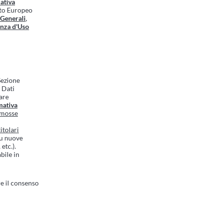
ativa
nto Europeo
 Generali
,
enza d'Uso
 Sezione
i Dati
are
mativa
romosse
itolari
su nuove
etc.).
bile in
e il consenso