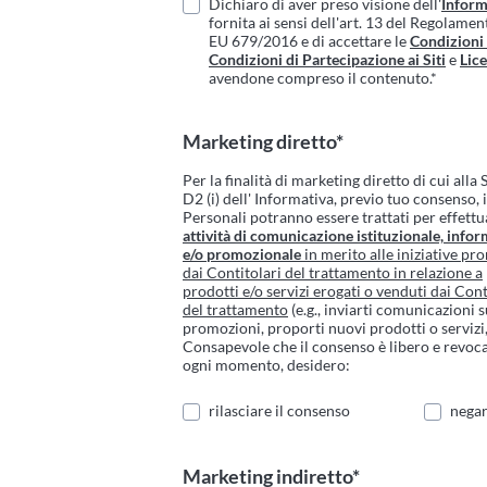
Dichiaro di aver preso visione dell'
Inform
fornita ai sensi dell'art. 13 del Regolame
EU 679/2016 e di accettare le
Condizioni
Condizioni di Partecipazione ai Siti
e
Lic
avendone compreso il contenuto.*
Marketing diretto*
Per la finalità di marketing diretto di cui alla
D2 (i) dell' Informativa, previo tuo consenso, 
Personali potranno essere trattati per effettu
attività di comunicazione istituzionale, infor
e/o promozionale
in merito alle iniziative p
dai Contitolari del trattamento in relazione a
prodotti e/o servizi erogati o venduti dai Cont
del trattamento
(e.g., inviarti comunicazioni 
promozioni, proporti nuovi prodotti o servizi, 
Consapevole che il consenso è libero e revoca
ogni momento, desidero:
rilasciare il consenso
negar
Marketing indiretto*