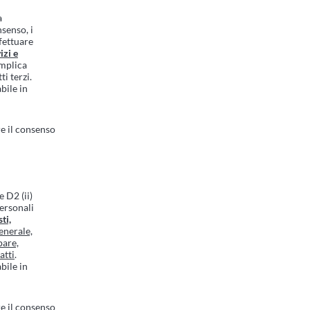
a
nsenso, i
fettuare
izi e
implica
ti terzi.
bile in
e il consenso
e D2 (ii)
Personali
ti,
enerale,
pare,
atti
.
bile in
e il consenso