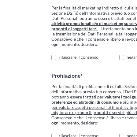
Per la finalità di marketing indiretto di cui all
Sezione D2 (ii) dell'Informativa previo tuo co
Dati Personali potranno essere trattati per ef
attività promozionali e/o di marketing su serv
prodotti di soggetti terzi
. Il trattamento non 
la trasmissione dei Dati Personali a tali sogget
Consapevole che il consenso è libero e revoca
ogni momento, desidero:
rilasciare il consenso
negar
Profilazione*
Per la finalità di profilazione di cui alla Sezion
dell'Informativa previo tuo consenso, i Dati 
potranno essere trattati per
valutare i tuoi gus
preferenze ed abitudini di consumo
e più in g
per valutare aspetti personali al fine di svilup
migliorare e proporti prodotti e servizi più ad
Consapevole che il consenso è libero e revoca
ogni momento, desidero:
rilasciare il consenso
negar