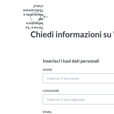
civica"
l'Educazione
Novecento e
del
letteratura
Torna a "La
Chiedi informazioni su 
Inserisci i tuoi dati personali
NOME
COGNOME
EMAIL