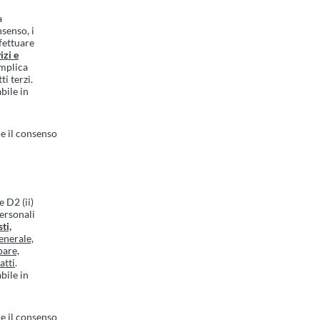
a
nsenso, i
fettuare
izi e
implica
ti terzi.
bile in
e il consenso
e D2 (ii)
Personali
ti,
enerale,
pare,
atti
.
bile in
e il consenso