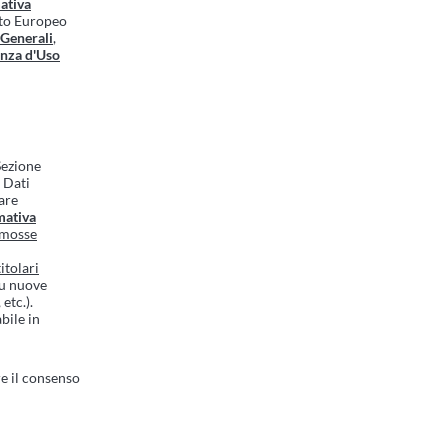
ativa
nto Europeo
 Generali
,
enza d'Uso
 Sezione
i Dati
are
mativa
romosse
itolari
su nuove
etc.).
bile in
e il consenso