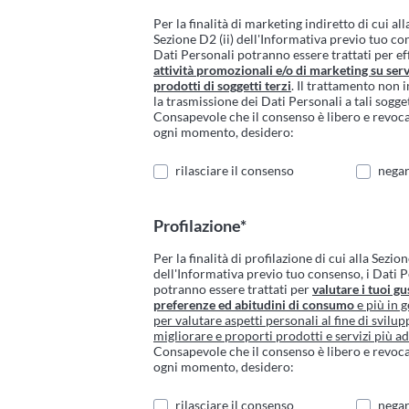
Per la finalità di marketing indiretto di cui all
Sezione D2 (ii) dell'Informativa previo tuo co
Dati Personali potranno essere trattati per ef
attività promozionali e/o di marketing su serv
prodotti di soggetti terzi
. Il trattamento non 
la trasmissione dei Dati Personali a tali sogget
Consapevole che il consenso è libero e revoca
ogni momento, desidero:
rilasciare il consenso
negar
Profilazione*
Per la finalità di profilazione di cui alla Sezion
dell'Informativa previo tuo consenso, i Dati 
potranno essere trattati per
valutare i tuoi gus
preferenze ed abitudini di consumo
e più in g
per valutare aspetti personali al fine di svilup
migliorare e proporti prodotti e servizi più ad
Consapevole che il consenso è libero e revoca
ogni momento, desidero:
rilasciare il consenso
negar