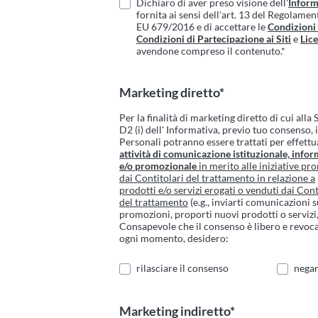
Dichiaro di aver preso visione dell'
Inform
fornita ai sensi dell'art. 13 del Regolame
EU 679/2016 e di accettare le
Condizioni
Condizioni di Partecipazione ai Siti
e
Lic
avendone compreso il contenuto.*
Marketing diretto*
Per la finalità di marketing diretto di cui alla
D2 (i) dell' Informativa, previo tuo consenso, 
Personali potranno essere trattati per effettu
attività di comunicazione istituzionale, infor
e/o promozionale
in merito alle iniziative p
dai Contitolari del trattamento in relazione a
prodotti e/o servizi erogati o venduti dai Cont
del trattamento
(e.g., inviarti comunicazioni 
promozioni, proporti nuovi prodotti o servizi, 
Consapevole che il consenso è libero e revoca
ogni momento, desidero:
rilasciare il consenso
negar
Marketing indiretto*